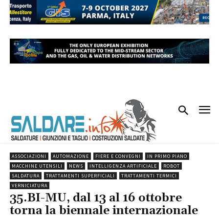
ASSOCIAZIONI
AUTOMAZIONE
FIERE E CONVEGNI
IN PRIMO PIANO
MACCHINE UTENSILI
NEWS
INTELLIGENZA ARTIFICIALE
ROBOT
SALDATURA
TRATTAMENTI SUPERFICIALI
TRATTAMENTI TERMICI
VERNICIATURA
35.BI-MU, dal 13 al 16 ottobre
torna la biennale internazionale