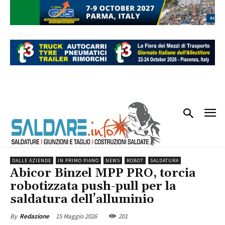
DALLE AZIENDE
IN PRIMO PIANO
NEWS
ROBOT
SALDATURA
Abicor Binzel MPP PRO, torcia
robotizzata push-pull per la
saldatura dell’alluminio
15 Maggio 2026
201
By
Redazione