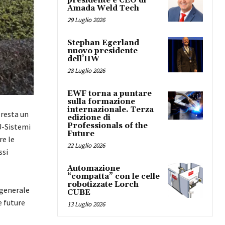
presidente e CEO di
Amada Weld Tech
29 Luglio 2026
Stephan Egerland
nuovo presidente
dell’IIW
28 Luglio 2026
EWF torna a puntare
sulla formazione
internazionale. Terza
 resta un
edizione di
Professionals of the
U-Sistemi
Future
re le
22 Luglio 2026
ssi
Automazione
“compatta” con le celle
robotizzate Lorch
 generale
CUBE
e future
13 Luglio 2026