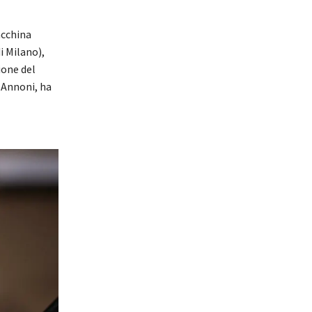
acchina
i Milano),
ione del
o Annoni, ha