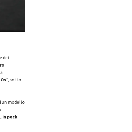
e dei
ro
la
LOs
”, sotto
di un modello
a
 in peck