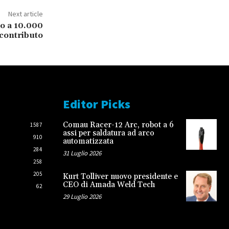
Next article
no a 10.000
 contributo
Editor Picks
Comau Racer-12 Arc, robot a 6
1587
assi per saldatura ad arco
910
automatizzata
284
31 Luglio 2026
258
205
Kurt Tolliver nuovo presidente e
CEO di Amada Weld Tech
62
29 Luglio 2026