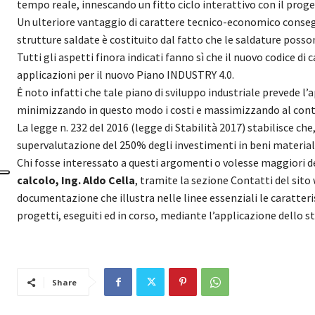
tempo reale, innescando un fitto ciclo interattivo con il proge
Un ulteriore vantaggio di carattere tecnico-economico consegui
strutture saldate è costituito dal fatto che le saldature pos
Tutti gli aspetti finora indicati fanno sì che il nuovo codice d
applicazioni per il nuovo Piano INDUSTRY 4.0.
Ė noto infatti che tale piano di sviluppo industriale prevede l
minimizzando in questo modo i costi e massimizzando al conte
La legge n. 232 del 2016 (legge di Stabilità 2017) stabilisce che
supervalutazione del 250% degli investimenti in beni materiali 
Chi fosse interessato a questi argomenti o volesse maggiori d
calcolo, Ing. Aldo Cella
, tramite la sezione Contatti del sito
documentazione che illustra nelle linee essenziali le caratteris
progetti, eseguiti ed in corso, mediante l’applicazione dello s
Share