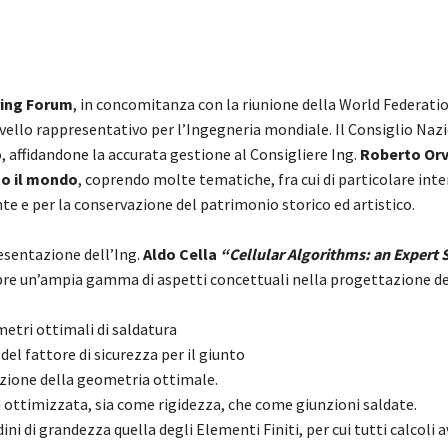
ring Forum
, in concomitanza con la riunione della World Federati
vello rappresentativo per l’Ingegneria mondiale. Il Consiglio Naz
o, affidandone la accurata gestione al Consigliere Ing.
Roberto Orv
to il mondo
, coprendo molte tematiche, fra cui di particolare inte
nte e per la conservazione del patrimonio storico ed artistico.
esentazione dell’Ing.
Aldo Cella
“Cellular Algorithms: an Expert 
opre un’ampia gamma di aspetti concettuali nella progettazione de
ametri ottimali di saldatura
 del fattore di sicurezza per il giunto
nizione della geometria ottimale.
a ottimizzata, sia come rigidezza, che come giunzioni saldate.
rdini di grandezza quella degli Elementi Finiti, per cui tutti calcoli