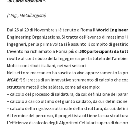
-di Carlo Rosellini *-
(*Ing., Metallurgista)
Dal 26 al 29 di Novembre si è tenuto a Roma il
World Enginee
Engineering Organizations. Si tratta dell’evento di massimo li
Ingegneri, per la prima volta si è assunto il compito di gestirl
L’evento ha richiamato a Roma più di
500 partecipanti da tut
rivolte al contributo della Ingegneria per la tutela dell’ambie
Molti i contributi italiani, nei vari settori.
Nel settore meccanico ha suscitato vivo apprezzamento la pr
MCAE “.
Si tratta di un innovativo strumento di calcolo che c
strutture metalliche saldate, come ad esempio:
– calcolo del processo di saldatura, da cui: definizione dei par
– calcolo a carico ultimo del giunto saldato, da cui: definizione
– calcolo della rigidezza ottimale della struttura, da cui: defi
Al termine del percorso, il progettista ottiene la sua struttur
L’efficienza di calcolo degli Algoritmi Cellulari supera di due o