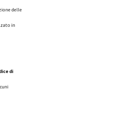
zione delle
zzato in
ice di
lcuni