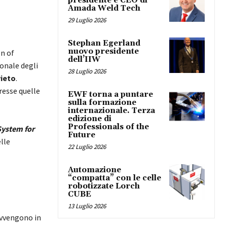
presidente e CEO di
Amada Weld Tech
29 Luglio 2026
Stephan Egerland
nuovo presidente
on of
dell’IIW
ionale degli
28 Luglio 2026
ieto
.
resse quelle
EWF torna a puntare
sulla formazione
internazionale. Terza
edizione di
Professionals of the
System for
Future
lle
22 Luglio 2026
Automazione
“compatta” con le celle
robotizzate Lorch
CUBE
13 Luglio 2026
 avvengono in